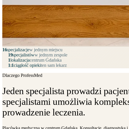
16
specjalizacje
w jednym miejscu
19
specjalistów
w jednym zespole
1
lokalizacja
centrum Gdańska
1:1
ciągłość opieki
ten sam lekarz
Dlaczego ProfessMed
Jeden specjalista prowadzi pacjen
specjalistami umożliwia kompleks
prowadzenie leczenia.
Placówka medyczna w centrum Gdańska. Konsultacje, diagnostyka i 