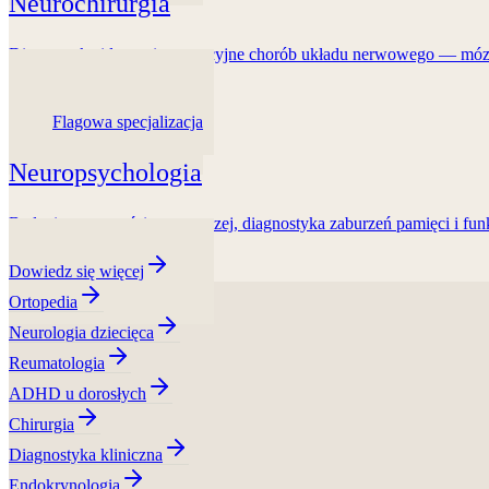
Neurochirurgia
Diagnostyka i leczenie operacyjne chorób układu nerwowego — m
Dowiedz się więcej
Flagowa specjalizacja
Neuropsychologia
Badanie sprawności poznawczej, diagnostyka zaburzeń pamięci i f
Dowiedz się więcej
Ortopedia
Neurologia dziecięca
Reumatologia
ADHD u dorosłych
Chirurgia
Diagnostyka kliniczna
Endokrynologia