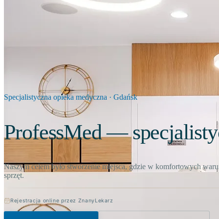
Specjalistyczna opieka medyczna · Gdańsk
ProfessMed — specjalist
Naszym celem było stworzenie miejsca, gdzie w komfortowych warunk
sprzęt.
Rejestracja online przez ZnanyLekarz