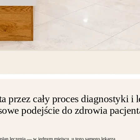
ta przez cały proces diagnostyki i
owe podejście do zdrowia pacjenta
plan leczenia — w jednym miejscu, u tego samego lekarza.