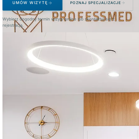
UMÓW WIZYTĘ
POZNAJ SPECJALIZACJE
Wybierz dogodny termin wizyty online lub skontaktuj się z
rejestracją.