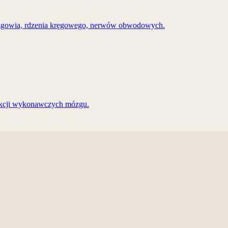
ózgowia, rdzenia kręgowego, nerwów obwodowych.
unkcji wykonawczych mózgu.