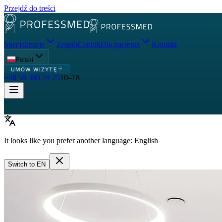
Przejdź do treści
Specjalizacje
Zespół
Cennik
Dla pacjenta
Kontakt
Polski
UMÓW WIZYTĘ
+48 58 380 24 25
10–18
It looks like you prefer another language:
English
Switch to
EN