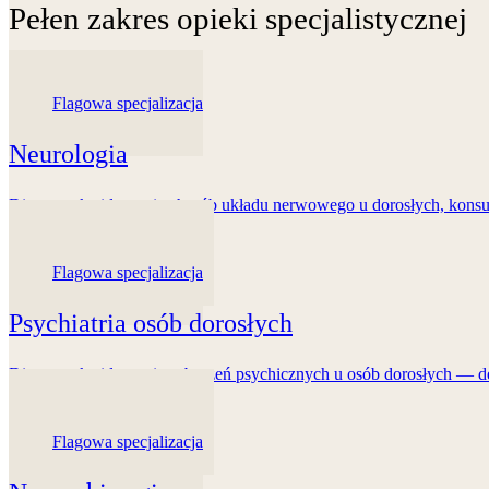
Pełen zakres opieki specjalistycznej
Wszystkie specjalizacje
Flagowa specjalizacja
Neurologia
Diagnostyka i leczenie chorób układu nerwowego u dorosłych, konsult
Dowiedz się więcej
Flagowa specjalizacja
Psychiatria osób dorosłych
Diagnostyka i leczenie zaburzeń psychicznych u osób dorosłych — dep
Dowiedz się więcej
Flagowa specjalizacja