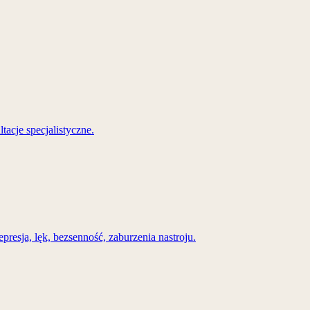
acje specjalistyczne.
resja, lęk, bezsenność, zaburzenia nastroju.