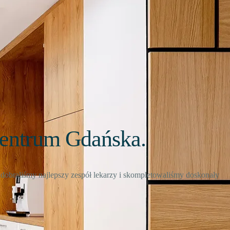
centrum Gdańska.
dobraliśmy najlepszy zespół lekarzy i skompletowaliśmy doskonały