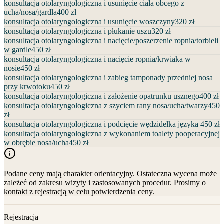
konsultacja otolaryngologiczna i usunięcie ciała obcego z
ucha/nosa/gardła
400 zł
konsultacja otolaryngologiczna i usunięcie woszczyny
320 zł
konsultacja otolaryngologiczna i płukanie uszu
320 zł
konsultacja otolaryngologiczna i nacięcie/poszerzenie ropnia/torbieli
w gardle
450 zł
konsultacja otolaryngologiczna i nacięcie ropnia/krwiaka w
nosie
450 zł
konsultacja otolaryngologiczna i zabieg tamponady przedniej nosa
przy krwotoku
450 zł
konsultacja otolaryngologiczna i założenie opatrunku usznego
400 zł
konsultacja otolaryngologiczna z szyciem rany nosa/ucha/twarzy
450
zł
konsultacja otolaryngologiczna i podcięcie wędzidełka języka
450 zł
konsultacja otolaryngologiczna z wykonaniem toalety pooperacyjnej
w obrębie nosa/ucha
450 zł
Podane ceny mają charakter orientacyjny. Ostateczna wycena może
zależeć od zakresu wizyty i zastosowanych procedur. Prosimy o
kontakt z rejestracją w celu potwierdzenia ceny.
Rejestracja