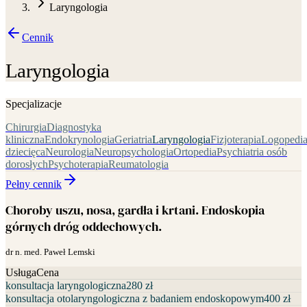
Laryngologia
Cennik
Laryngologia
Specjalizacje
Chirurgia
Diagnostyka
kliniczna
Endokrynologia
Geriatria
Laryngologia
Fizjoterapia
Logopedi
dziecięca
Neurologia
Neuropsychologia
Ortopedia
Psychiatria osób
dorosłych
Psychoterapia
Reumatologia
Pełny cennik
Choroby uszu, nosa, gardła i krtani. Endoskopia
górnych dróg oddechowych.
dr n. med. Paweł Lemski
Usługa
Cena
konsultacja laryngologiczna
280 zł
konsultacja otolaryngologiczna z badaniem endoskopowym
400 zł