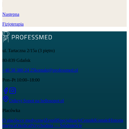
Następna
Fizjoterapia
ul. Tartaczna 2/15a (3 piętro)
80-839
Gdańsk
+48 58 380 24 25
kontakt@professmed.pl
Pon–Pt 10:00–18:00
Odkryj Sopot na
hellosopot.pl
Placówka
O placówce medycznej
Zespół
Specjalizacje
Cennik
Kontakt
Historia
miejsca
Okolica
Przychodnia — Śródmieście