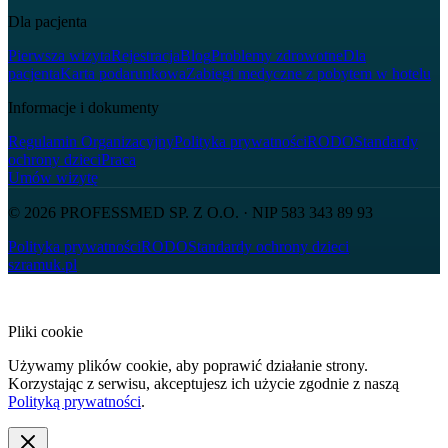
Dla pacjenta
Pierwsza wizyta
Rejestracja
Blog
Problemy zdrowotne
Dla
pacjenta
Karta podarunkowa
Zabiegi medyczne z pobytem w hotelu
Informacje i dokumenty
Regulamin Organizacyjny
Polityka prywatności
RODO
Standardy
ochrony dzieci
Praca
Umów wizytę
© 2026
PROFESSMED SP. Z O.O.
· NIP
583 343 89 93
Polityka prywatności
RODO
Standardy ochrony dzieci
szramuk.pl
Pliki cookie
Używamy plików cookie, aby poprawić działanie strony.
Korzystając z serwisu, akceptujesz ich użycie zgodnie z naszą
Polityką prywatności
.