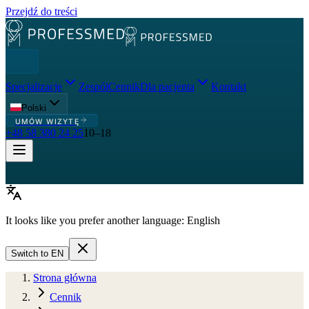
Przejdź do treści
Specjalizacje
Zespół
Cennik
Dla pacjenta
Kontakt
Polski
UMÓW WIZYTĘ
+48 58 380 24 25
10–18
It looks like you prefer another language:
English
Switch to
EN
Strona główna
Cennik