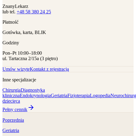
ZnanyLekarz
lub tel.
+48 58 380 24 25
Płatność
Gotówka, karta, BLIK
Godziny
Pon–Pt 10:00–18:00
ul. Tartaczna 2/15a (3 piętro)
Umów wizytę
Kontakt z rejestracją
Inne specjalizacje
Chirurgia
Diagnostyka
kliniczna
Endokrynologia
Geriatria
Fizjoterapia
Logopedia
Neurochirurg
dziecięca
Pełny cennik
Poprzednia
Geriatria