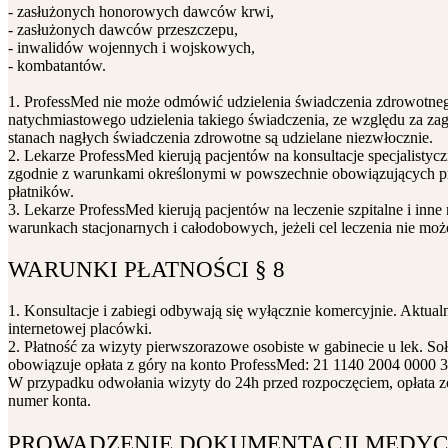
- zasłużonych honorowych dawców krwi,
- zasłużonych dawców przeszczepu,
- inwalidów wojennych i wojskowych,
- kombatantów.
1. ProfessMed nie może odmówić udzielenia świadczenia zdrowotnego
natychmiastowego udzielenia takiego świadczenia, ze względu za zag
stanach nagłych świadczenia zdrowotne są udzielane niezwłocznie.
2. Lekarze ProfessMed kierują pacjentów na konsultacje specjalistyc
zgodnie z warunkami określonymi w powszechnie obowiązujących pr
płatników.
3. Lekarze ProfessMed kierują pacjentów na leczenie szpitalne i inne 
warunkach stacjonarnych i całodobowych, jeżeli cel leczenia nie moż
WARUNKI PŁATNOŚCI § 8
1. Konsultacje i zabiegi odbywają się wyłącznie komercyjnie. Aktualn
internetowej placówki.
2. Płatność za wizyty pierwszorazowe osobiste w gabinecie u lek. Soł
obowiązuje opłata z góry na konto ProfessMed: 21 1140 2004 0000 
W przypadku odwołania wizyty do 24h przed rozpoczęciem, opłata z
numer konta.
PROWADZENIE DOKUMENTACJI MEDYCZN