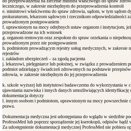
do przeprowadzenia na zlecenie ministra właściwego do spraw zdrowi
leczniczego, w zakresie niezbędnym do przeprowadzenia kontroli
e. ministrowi właściwemu do spraw zdrowia, sądom, w tym sądom d
prokuraturom, lekarzom sądowym i rzecznikom odpowiedzialności 
prowadzonym postępowaniem
f. uprawnionym na mocy odrębnych ustaw organom i instytucjom, jeże
przeprowadzone na ich wniosek
g. organom rentowym oraz zespołom do spraw orzekania o niepełnos
prowadzonym przez nie postępowaniem
h. podmiotom prowadzącym rejestry usług medycznych, w zakresie 
rejestrów
i. zakładom ubezpieczeń – za zgodą pacjenta
j. lekarzowi, pielęgniarce lub położnej, w związku z prowadzeniem p
podmiot udzielający świadczeń zdrowotnych na podstawie przepisów 
zdrowia, w zakresie niezbędnym do jej przeprowadzenia
k. szkole wyższej lub instytutowi badawczemu do wykorzystania w 
ujawniania nazwiska i innych danych umożliwiających identyfikację o
dokumentacja dotyczy
l. innym osobom i podmiotom, uprawnionym na mocy powszechnie 
prawa.
Dokumentacja medyczna jest udostępniana do wglądu w siedzibie po
ProfesssMed lub poprzez sporządzenie jej kserokopii, odpisów bądź
Za udostępnienie dokumentacji medycznej ProfessMed nie pobiera op