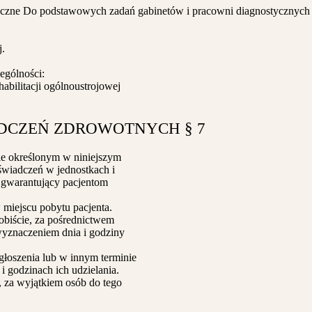
tyczne Do podstawowych zadań gabinetów i pracowni diagnostycznych 
j.
ególności:
abilitacji ogólnoustrojowej
ADCZEŃ ZDROWOTNYCH § 7
ie określonym w niniejszym
 świadczeń w jednostkach i
 gwarantujący pacjentom
miejscu pobytu pacjenta.
sobiście, za pośrednictwem
 wyznaczeniem dnia i godziny
głoszenia lub w innym terminie
i godzinach ich udzielania.
, za wyjątkiem osób do tego