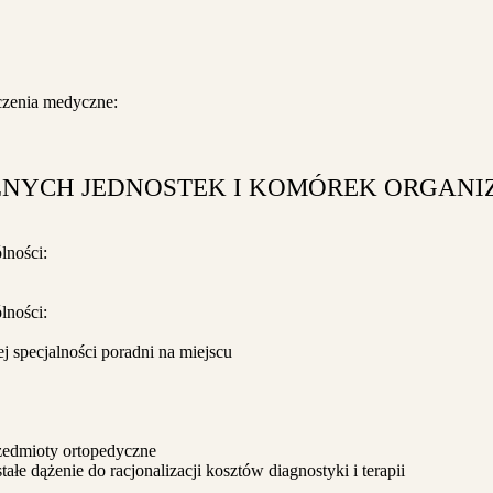
dczenia medyczne:
LNYCH JEDNOSTEK I KOMÓREK ORGANI
lności:
lności:
j specjalności poradni na miejscu
zedmioty ortopedyczne
łe dążenie do racjonalizacji kosztów diagnostyki i terapii