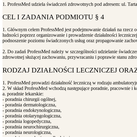
1. ProfessMed udziela świadczeń zdrowotnych pod adresem: ul. Tart
CEL I ZADANIA PODMIOTU § 4
1. Głównym celem ProfessMed jest podejmowanie działań na rzecz o
ludności poprzez organizowanie i prowadzenie działalności leczniczej,
podnoszenie poziomu świadczonych usług oraz propagowanie zach
2. Do zadań ProfessMed należy w szczególności udzielanie świadczeń
zdrowotnej służącej zachowaniu, przywracaniu i poprawie stanu zdro
RODZAJ DZIAŁNOŚCI LECZNICZEJ OR
1. ProfessMed prowadzi działalność leczniczą w rodzaju ambulatory
2. W skład ProfessMed wchodzą następujące poradnie, pracownie i k
a. poradnie lekarskie:
- poradnia chirurgii ogólnej,
- poradnia dermatologiczna,
- poradnia endokrynologiczna,
- poradnia otolaryngologiczna,
- poradnia logopedyczna,
- poradnia neurochirurgiczna,
- poradnia neurologiczna,