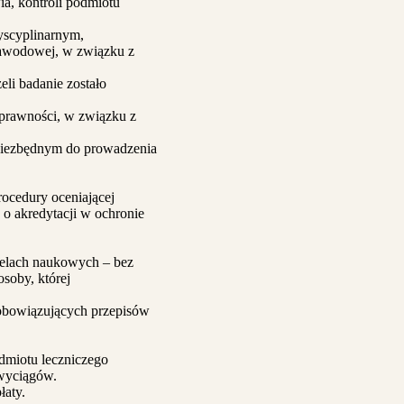
a, kontroli podmiotu
yscyplinarnym,
zawodowej, w związku z
li badanie zostało
prawności, w związku z
niezbędnym do prowadzenia
rocedury oceniającej
o akredytacji w ochronie
celach naukowych – bez
soby, której
obowiązujących przepisów
dmiotu leczniczego
 wyciągów.
łaty.