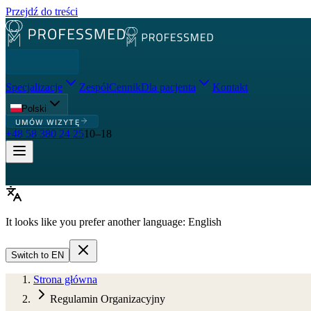
Przejdź do treści
Specjalizacje
Zespół
Cennik
Dla pacjenta
Kontakt
Polski
UMÓW WIZYTĘ
+48 58 380 24 25
10–18
It looks like you prefer another language:
English
Switch to
EN
Strona główna
Regulamin Organizacyjny