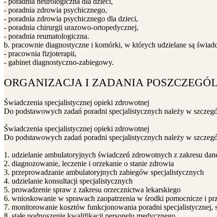
- poradnia neurologiczna dla dzieci,
- poradnia zdrowia psychicznego,
- poradnia zdrowia psychicznego dla dzieci,
- poradnia chirurgii urazowo-ortopedycznej,
- poradnia reumatologiczna.
b. pracownie diagnostyczne i komórki, w których udzielane są świa
- pracownia fizjoterapii,
- gabinet diagnostyczno-zabiegowy.
ORGANIZACJA I ZADANIA POSZCZEGÓ
Świadczenia specjalistycznej opieki zdrowotnej
Do podstawowych zadań poradni specjalistycznych należy w szczegó
Świadczenia specjalistycznej opieki zdrowotnej
Do podstawowych zadań poradni specjalistycznych należy w szczegó
1. udzielanie ambulatoryjnych świadczeń zdrowotnych z zakresu dane
2. diagnozowanie, leczenie i orzekanie o stanie zdrowia
3. przeprowadzanie ambulatoryjnych zabiegów specjalistycznych
4. udzielanie konsultacji specjalistycznych
5. prowadzenie spraw z zakresu orzecznictwa lekarskiego
6. wnioskowanie w sprawach zaopatrzenia w środki pomocnicze i pr
7. monitorowanie kosztów funkcjonowania poradni specjalistycznej, sta
8. stałe podnoszenie kwalifikacji personelu medycznego