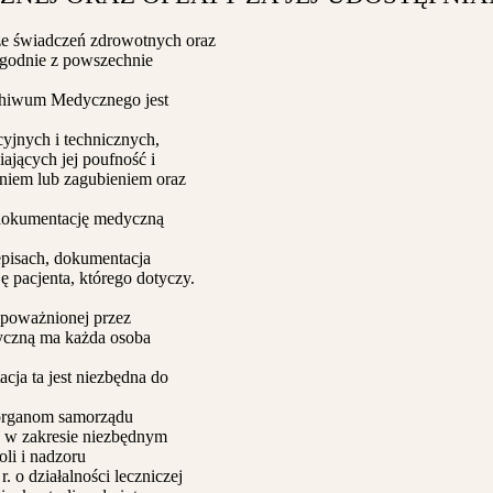
ze świadczeń zdrowotnych oraz
zgodnie z powszechnie
chiwum Medycznego jest
yjnych i technicznych,
jących jej poufność i
niem lub zagubieniem oraz
dokumentację medyczną
pisach, dokumentacja
 pacjenta, którego dotyczy.
upoważnionej przez
yczną ma każda osoba
ja ta jest niezbędna do
organom samorządu
 w zakresie niezbędnym
li i nadzoru
 o działalności leczniczej