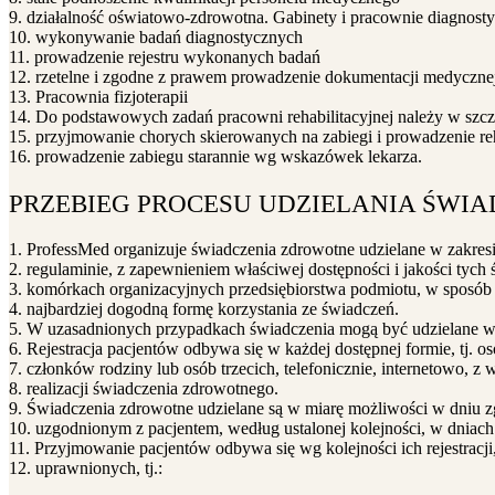
9. działalność oświatowo-zdrowotna. Gabinety i pracownie diagnos
10. wykonywanie badań diagnostycznych
11. prowadzenie rejestru wykonanych badań
12. rzetelne i zgodne z prawem prowadzenie dokumentacji medyczne
13. Pracownia fizjoterapii
14. Do podstawowych zadań pracowni rehabilitacyjnej należy w szcz
15. przyjmowanie chorych skierowanych na zabiegi i prowadzenie reh
16. prowadzenie zabiegu starannie wg wskazówek lekarza.
PRZEBIEG PROCESU UDZIELANIA ŚWI
1. ProfessMed organizuje świadczenia zdrowotne udzielane w zakres
2. regulaminie, z zapewnieniem właściwej dostępności i jakości tych
3. komórkach organizacyjnych przedsiębiorstwa podmiotu, w sposób
4. najbardziej dogodną formę korzystania ze świadczeń.
5. W uzasadnionych przypadkach świadczenia mogą być udzielane w 
6. Rejestracja pacjentów odbywa się w każdej dostępnej formie, tj. o
7. członków rodziny lub osób trzecich, telefonicznie, internetowo, z
8. realizacji świadczenia zdrowotnego.
9. Świadczenia zdrowotne udzielane są w miarę możliwości w dniu z
10. uzgodnionym z pacjentem, według ustalonej kolejności, w dniach 
11. Przyjmowanie pacjentów odbywa się wg kolejności ich rejestracji
12. uprawnionych, tj.: