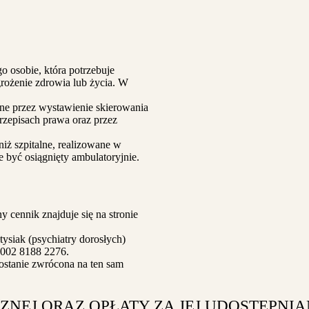
 osobie, która potrzebuje
rożenie zdrowia lub życia. W
zne przez wystawienie skierowania
zepisach prawa oraz przez
niż szpitalne, realizowane w
e być osiągnięty ambulatoryjnie.
y cennik znajduje się na stronie
tysiak (psychiatry dorosłych)
3002 8188 2276.
ostanie zwrócona na ten sam
EJ ORAZ OPŁATY ZA JEJ UDOSTĘPNIAN