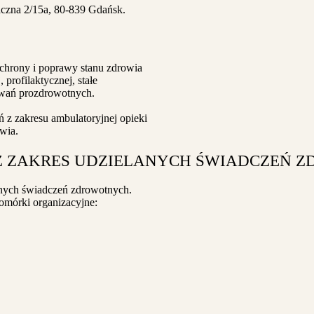
aczna 2/15a, 80-839 Gdańsk.
chrony i poprawy stanu zdrowia
 profilaktycznej, stałe
owań prozdrowotnych.
 z zakresu ambulatoryjnej opieki
wia.
AZ ZAKRES UDZIELANYCH ŚWIADCZEŃ Z
jnych świadczeń zdrowotnych.
omórki organizacyjne: