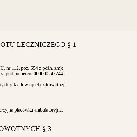
OTU LECZNICZEGO § 1
.U. nr 112, poz. 654 z późn. zm);
iczą pod numerem 000000247244;
znych zakładów opieki zdrowotnej.
ercyjna placówka ambulatoryjna.
ROWOTNYCH § 3