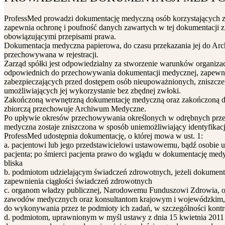
ProfessMed prowadzi dokumentację medyczną osób korzystających 
zapewnia ochronę i poufność danych zawartych w tej dokumentacji 
obowiązującymi przepisami prawa.
Dokumentacja medyczna papierowa, do czasu przekazania jej do Ar
przechowywana w rejestracji.
Zarząd spółki jest odpowiedzialny za stworzenie warunków organizac
odpowiednich do przechowywania dokumentacji medycznej, zapewnia
zabezpieczających przed dostępem osób nieupoważnionych, zniszcze
umożliwiających jej wykorzystanie bez zbędnej zwłoki.
Zakończoną wewnętrzną dokumentację medyczną oraz zakończoną 
zbiorczą przechowuje Archiwum Medyczne.
Po upływie okresów przechowywania określonych w odrębnych prze
medyczna zostaje zniszczona w sposób uniemożliwiający identyfikację
ProfessMed udostępnia dokumentację, o której mowa w ust. 1:
a. pacjentowi lub jego przedstawicielowi ustawowemu, bądź osobie 
pacjenta; po śmierci pacjenta prawo do wglądu w dokumentację med
bliska
b. podmiotom udzielającym świadczeń zdrowotnych, jeżeli dokumentac
zapewnienia ciągłości świadczeń zdrowotnych
c. organom władzy publicznej, Narodowemu Funduszowi Zdrowia, 
zawodów medycznych oraz konsultantom krajowym i wojewódzkim,
do wykonywania przez te podmioty ich zadań, w szczególności kontro
d. podmiotom, uprawnionym w myśl ustawy z dnia 15 kwietnia 2011 r.