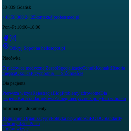
80-839
Gdańsk
+48 58 380 24 25
kontakt@professmed.pl
Pon–Pt 10:00–18:00
Odkryj Sopot na
hellosopot.pl
Placówka
O placówce medycznej
Zespół
Specjalizacje
Cennik
Kontakt
Historia
miejsca
Okolica
Przychodnia — Śródmieście
Dla pacjenta
Pierwsza wizyta
Rejestracja
Blog
Problemy zdrowotne
Dla
pacjenta
Karta podarunkowa
Zabiegi medyczne z pobytem w hotelu
Informacje i dokumenty
Regulamin Organizacyjny
Polityka prywatności
RODO
Standardy
ochrony dzieci
Praca
Umów wizytę