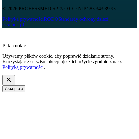
© 2026
PROFESSMED SP. Z O.O.
· NIP
583 343 89 93
Polityka prywatności
RODO
Standardy ochrony dzieci
szramuk.pl
Pliki cookie
Używamy plików cookie, aby poprawić działanie strony.
Korzystając z serwisu, akceptujesz ich użycie zgodnie z naszą
Polityką prywatności
.
Akceptuję