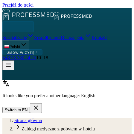
Przejdź do treści
Specjalizacje
Zespół
Cennik
Dla pacjenta
Kontakt
Polski
UMÓW WIZYTĘ
+48 58 380 24 25
10–18
It looks like you prefer another language:
English
Switch to
EN
Strona główna
Zabiegi medyczne z pobytem w hotelu