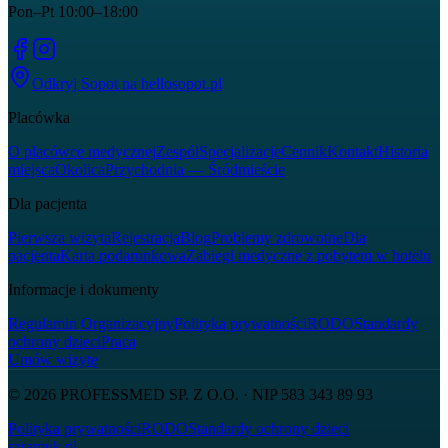
Pon–Pt 10:00–18:00
Odkryj Sopot na
hellosopot.pl
Placówka
O placówce medycznej
Zespół
Specjalizacje
Cennik
Kontakt
Historia
miejsca
Okolica
Przychodnia — Śródmieście
Dla pacjenta
Pierwsza wizyta
Rejestracja
Blog
Problemy zdrowotne
Dla
pacjenta
Karta podarunkowa
Zabiegi medyczne z pobytem w hotelu
Informacje i dokumenty
Regulamin Organizacyjny
Polityka prywatności
RODO
Standardy
ochrony dzieci
Praca
Umów wizytę
© 2026
PROFESSMED SP. Z O.O.
· NIP
583 343 89 93
Polityka prywatności
RODO
Standardy ochrony dzieci
szramuk.pl