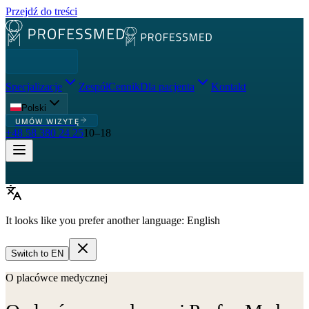
Przejdź do treści
Specjalizacje
Zespół
Cennik
Dla pacjenta
Kontakt
Polski
UMÓW WIZYTĘ
+48 58 380 24 25
10–18
It looks like you prefer another language:
English
Switch to
EN
O placówce medycznej