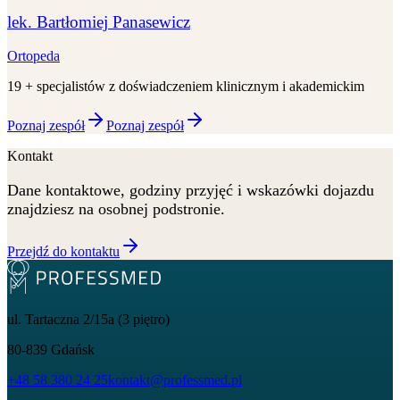
lek. Bartłomiej Panasewicz
Ortopeda
19 + specjalistów z doświadczeniem klinicznym i akademickim
Poznaj zespół
Poznaj zespół
Kontakt
Dane kontaktowe, godziny przyjęć i wskazówki dojazdu
znajdziesz na osobnej podstronie.
Przejdź do kontaktu
ul. Tartaczna 2/15a (3 piętro)
80-839
Gdańsk
+48 58 380 24 25
kontakt@professmed.pl