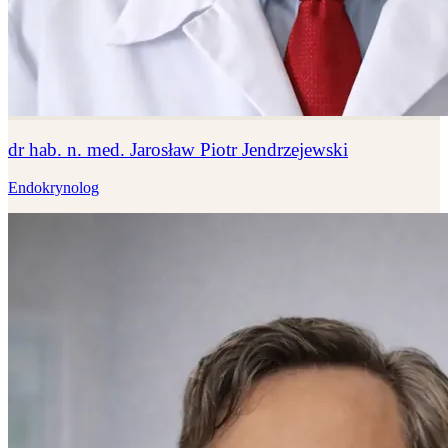
dr hab. n. med. Jarosław Piotr Jendrzejewski
Endokrynolog