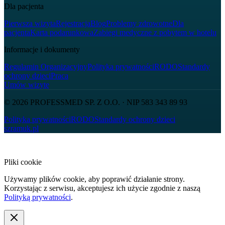
Dla pacjenta
Pierwsza wizyta
Rejestracja
Blog
Problemy zdrowotne
Dla
pacjenta
Karta podarunkowa
Zabiegi medyczne z pobytem w hotelu
Informacje i dokumenty
Regulamin Organizacyjny
Polityka prywatności
RODO
Standardy
ochrony dzieci
Praca
Umów wizytę
© 2026
PROFESSMED SP. Z O.O.
· NIP
583 343 89 93
Polityka prywatności
RODO
Standardy ochrony dzieci
szramuk.pl
Pliki cookie
Używamy plików cookie, aby poprawić działanie strony.
Korzystając z serwisu, akceptujesz ich użycie zgodnie z naszą
Polityką prywatności
.