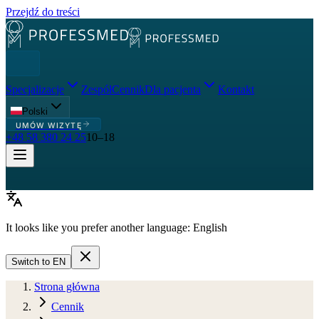
Przejdź do treści
Specjalizacje
Zespół
Cennik
Dla pacjenta
Kontakt
Polski
UMÓW WIZYTĘ
+48 58 380 24 25
10–18
It looks like you prefer another language:
English
Switch to
EN
Strona główna
Cennik