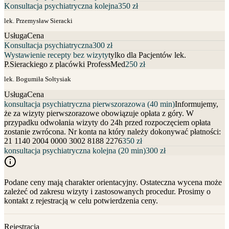
Konsultacja psychiatryczna kolejna
350 zł
lek. Przemysław Sieracki
Usługa
Cena
Konsultacja psychiatryczna
300 zł
Wystawienie recepty bez wizyty
tylko dla Pacjentów lek.
P.Sierackiego z placówki ProfessMed
250 zł
lek. Bogumiła Sołtysiak
Usługa
Cena
konsultacja psychiatryczna pierwszorazowa (40 min)
Informujemy,
że za wizyty pierwszorazowe obowiązuje opłata z góry. W
przypadku odwołania wizyty do 24h przed rozpoczęciem opłata
zostanie zwrócona. Nr konta na który należy dokonywać płatności:
21 1140 2004 0000 3002 8188 2276
350 zł
konsultacja psychiatryczna kolejna (20 min)
300 zł
Podane ceny mają charakter orientacyjny. Ostateczna wycena może
zależeć od zakresu wizyty i zastosowanych procedur. Prosimy o
kontakt z rejestracją w celu potwierdzenia ceny.
Rejestracja