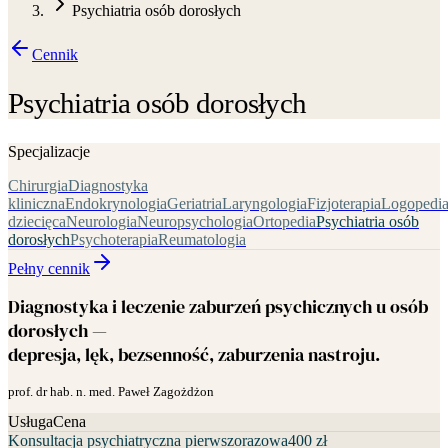
Psychiatria osób dorosłych
Cennik
Psychiatria osób dorosłych
Specjalizacje
Chirurgia
Diagnostyka
kliniczna
Endokrynologia
Geriatria
Laryngologia
Fizjoterapia
Logopedi
dziecięca
Neurologia
Neuropsychologia
Ortopedia
Psychiatria osób
dorosłych
Psychoterapia
Reumatologia
Pełny cennik
Diagnostyka i leczenie zaburzeń psychicznych u osób
dorosłych —
depresja, lęk, bezsenność, zaburzenia nastroju.
prof. dr hab. n. med. Paweł Zagożdżon
Usługa
Cena
Konsultacja psychiatryczna pierwszorazowa
400 zł