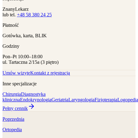
ZnanyLekarz
lub tel.
+48 58 380 24 25
Płatność
Gotówka, karta, BLIK
Godziny
Pon–Pt 10:00–18:00
ul. Tartaczna 2/15a (3 piętro)
Umów wizytę
Kontakt z rejestracją
Inne specjalizacje
Chirurgia
Diagnostyka
kliniczna
Endokrynologia
Geriatria
Laryngologia
Fizjoterapia
Logopedi
Pełny cennik
Poprzednia
Ortopedia