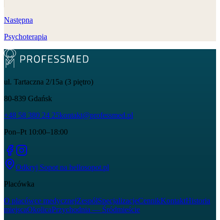
Następna
Psychoterapia
ul. Tartaczna 2/15a (3 piętro)
80-839
Gdańsk
+48 58 380 24 25
kontakt@professmed.pl
Pon–Pt 10:00–18:00
Odkryj Sopot na
hellosopot.pl
Placówka
O placówce medycznej
Zespół
Specjalizacje
Cennik
Kontakt
Historia
miejsca
Okolica
Przychodnia — Śródmieście