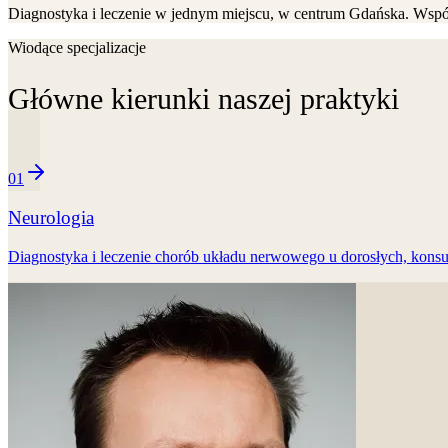
Diagnostyka i leczenie w jednym miejscu, w centrum Gdańska. Współ
Wiodące specjalizacje
Główne kierunki naszej praktyki
01
Neurologia
Diagnostyka i leczenie chorób układu nerwowego u dorosłych, konsult