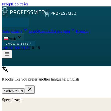
Przejdź do treści
Specjalizacje
Zespół
Cennik
Dla pacjenta
Kontakt
Polski
UMÓW WIZYTĘ
+48 58 380 24 25
10–18
It looks like you prefer another language:
English
Switch to
EN
Specjalizacje