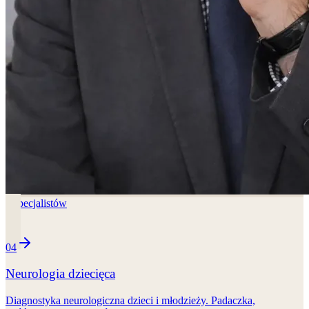
3
specjalistów
04
Neurologia dziecięca
Diagnostyka neurologiczna dzieci i młodzieży. Padaczka,