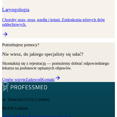
Laryngologia
Choroby uszu, nosa, gardła i krtani. Endoskopia górnych dróg
oddechowych.
Potrzebujesz pomocy?
Nie wiesz, do jakiego specjalisty się udać?
Skontaktuj się z rejestracją — pomożemy dobrać odpowiedniego
lekarza na podstawie opisanych objawów.
Umów wizytę
Zadzwoń
Kontakt
ul. Tartaczna 2/15a (3 piętro)
80-839
Gdańsk