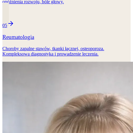
opóźnienia rozwoju, bóle głowy.
05
Reumatologia
Choroby zapalne stawów, tkanki łącznej, osteoporoza.
Kompleksowa diagnostyka i prowadzenie leczenia.