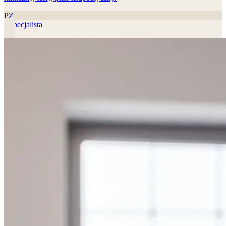
PZ
1
specjalista