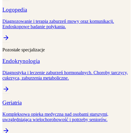
Logopedia
Diagnozowanie i terapia zaburzeń mowy oraz komunikacji.
Endoskopowe badanie połykania.
Pozostałe specjalizacje
Endokrynologia
Diagnostyka i leczenie zaburzeń hormonalnych. Choroby tarczycy,
cukrzyca, zaburzenia metaboliczne.
Geriatria
Kompleksowa opieka medyczna nad osobami starszymi,
uwzględniająca wielochorobowość i potrzeby seniorów.