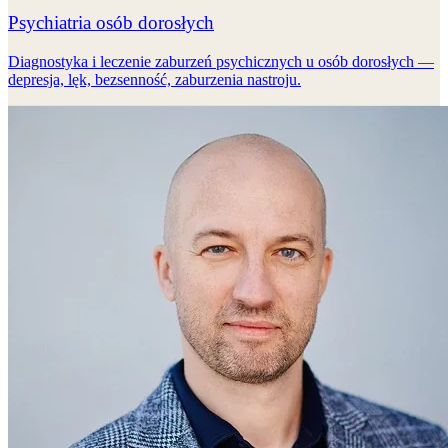
Psychiatria osób dorosłych
Diagnostyka i leczenie zaburzeń psychicznych u osób dorosłych —
depresja, lęk, bezsenność, zaburzenia nastroju.