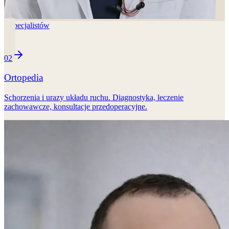
3
specjalistów
02
Ortopedia
Schorzenia i urazy układu ruchu. Diagnostyka, leczenie
zachowawcze, konsultacje przedoperacyjne.