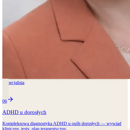
1
specjalista
06
ADHD u dorosłych
Kompleksowa diagnostyka ADHD u osób dorosłych — wywiad
kliniczny, testy, plan terapeutyczny.