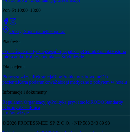
+48 58 380 24 25
kontakt@professmed.pl
Pon–Pt 10:00–18:00
Odkryj Sopot na
hellosopot.pl
Placówka
O placówce medycznej
Zespół
Specjalizacje
Cennik
Kontakt
Historia
miejsca
Okolica
Przychodnia — Śródmieście
Dla pacjenta
Pierwsza wizyta
Rejestracja
Blog
Problemy zdrowotne
Dla
pacjenta
Karta podarunkowa
Zabiegi medyczne z pobytem w hotelu
Informacje i dokumenty
Regulamin Organizacyjny
Polityka prywatności
RODO
Standardy
ochrony dzieci
Praca
Umów wizytę
© 2026
PROFESSMED SP. Z O.O.
· NIP
583 343 89 93