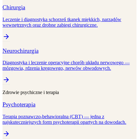
Chirurgia
Leczenie i diagnostyka schorzeń tkanek miękkich, narządów
wewnętrznych oraz drobne zabiegi chirurgiczne.
Neurochirurgia
Diagnostyka i leczenie operacyjne chorób układu nerwowego —
mózgowia, rdzenia kręgowego, nerwów obwodowych.
Zdrowie psychiczne i terapia
Psychoterapia
Terapia poznawczo-behawioralna (CBT) — jedna z
najskuteczniejszych form psychoterapii opartych na dowodach.