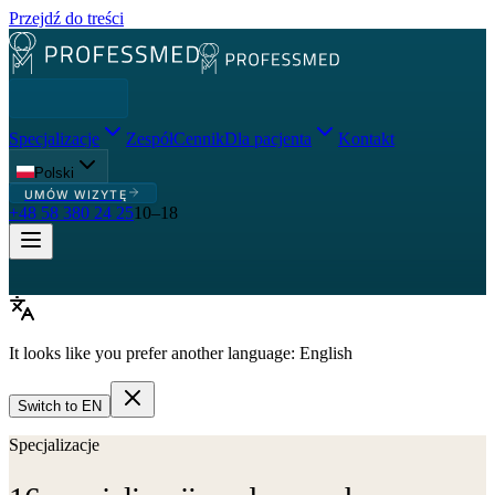
Przejdź do treści
Specjalizacje
Zespół
Cennik
Dla pacjenta
Kontakt
Polski
UMÓW WIZYTĘ
+48 58 380 24 25
10–18
It looks like you prefer another language:
English
Switch to
EN
Specjalizacje