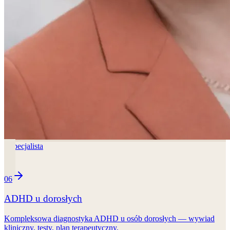
1
specjalista
06
ADHD u dorosłych
Kompleksowa diagnostyka ADHD u osób dorosłych — wywiad
kliniczny, testy, plan terapeutyczny.