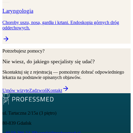
Laryngologia
Choroby uszu, nosa, gardła i krtani. Endoskopia górnych dróg
oddechowych.
Potrzebujesz pomocy?
Nie wiesz, do jakiego specjalisty się udać?
Skontaktuj się z rejestracją — pomożemy dobrać odpowiedniego
lekarza na podstawie opisanych objawów.
Umów wizytę
Zadzwoń
Kontakt
ul. Tartaczna 2/15a (3 piętro)
80-839
Gdańsk