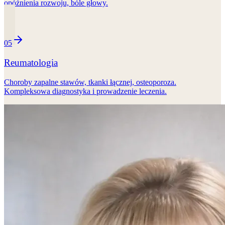
opóźnienia rozwoju, bóle głowy.
05
Reumatologia
Choroby zapalne stawów, tkanki łącznej, osteoporoza.
Kompleksowa diagnostyka i prowadzenie leczenia.