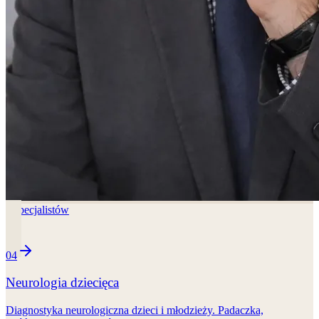
3
specjalistów
04
Neurologia dziecięca
Diagnostyka neurologiczna dzieci i młodzieży. Padaczka,