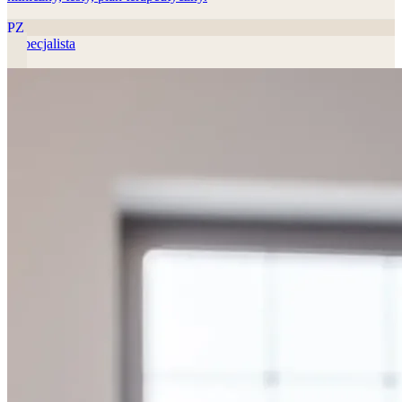
PZ
1
specjalista