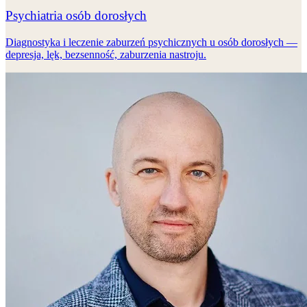
Psychiatria osób dorosłych
Diagnostyka i leczenie zaburzeń psychicznych u osób dorosłych —
depresja, lęk, bezsenność, zaburzenia nastroju.