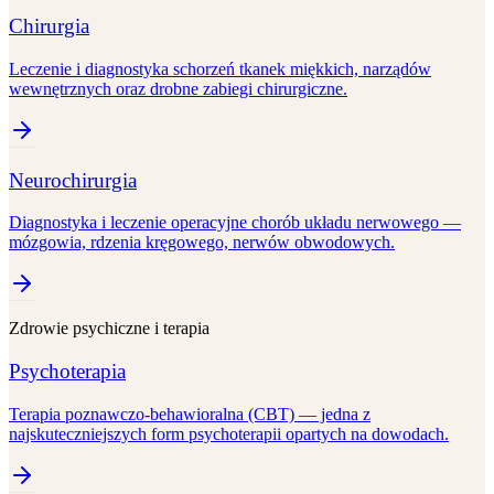
Chirurgia
Leczenie i diagnostyka schorzeń tkanek miękkich, narządów
wewnętrznych oraz drobne zabiegi chirurgiczne.
Neurochirurgia
Diagnostyka i leczenie operacyjne chorób układu nerwowego —
mózgowia, rdzenia kręgowego, nerwów obwodowych.
Zdrowie psychiczne i terapia
Psychoterapia
Terapia poznawczo-behawioralna (CBT) — jedna z
najskuteczniejszych form psychoterapii opartych na dowodach.