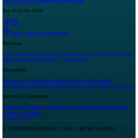
+48 58 380 24 25
kontakt@professmed.pl
Pon–Pt 10:00–18:00
Odkryj Sopot na
hellosopot.pl
Placówka
O placówce medycznej
Zespół
Specjalizacje
Cennik
Kontakt
Historia
miejsca
Okolica
Przychodnia — Śródmieście
Dla pacjenta
Pierwsza wizyta
Rejestracja
Blog
Problemy zdrowotne
Dla
pacjenta
Karta podarunkowa
Zabiegi medyczne z pobytem w hotelu
Informacje i dokumenty
Regulamin Organizacyjny
Polityka prywatności
RODO
Standardy
ochrony dzieci
Praca
Umów wizytę
© 2026
PROFESSMED SP. Z O.O.
· NIP
583 343 89 93