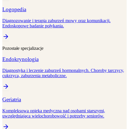
Logopedia
Diagnozowanie i terapia zaburzeń mowy oraz komunikacji.
Endoskopowe badanie połykania.
Pozostałe specjalizacje
Endokrynologia
Diagnostyka i leczenie zaburzeń hormonalnych. Choroby tarczycy,
cukrzyca, zaburzenia metaboliczne.
Geriatria
Kompleksowa opieka medyczna nad osobami starszymi,
uwzględniająca wielochorobowość i potrzeby seniorów.