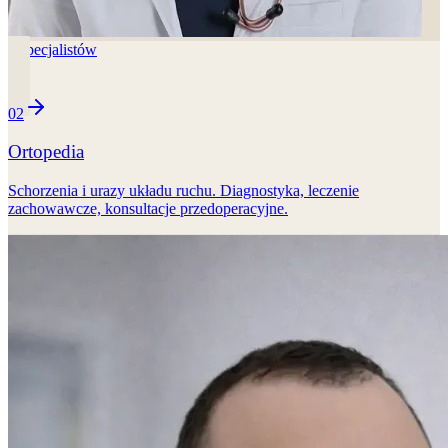
3
specjalistów
02
Ortopedia
Schorzenia i urazy układu ruchu. Diagnostyka, leczenie
zachowawcze, konsultacje przedoperacyjne.