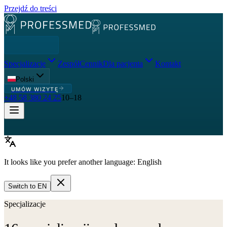
Przejdź do treści
Specjalizacje
Zespół
Cennik
Dla pacjenta
Kontakt
Polski
UMÓW WIZYTĘ
+48 58 380 24 25
10–18
It looks like you prefer another language:
English
Switch to
EN
Specjalizacje