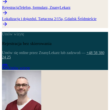
Rejestracja
Telefon, formularz, ZnanyLekarz
Lokalizacja i dojazd
ul. Tartaczna 2/15a, Gdańsk Śródmieście
Umów wizytę
Rejestracja bez skierowania
Umów się online przez ZnanyLekarz lub zadzwoń
—
+48 58 380
24 25
Umów wizytę