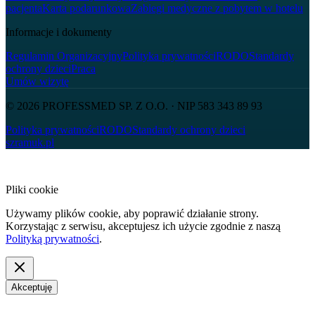
pacjenta
Karta podarunkowa
Zabiegi medyczne z pobytem w hotelu
Informacje i dokumenty
Regulamin Organizacyjny
Polityka prywatności
RODO
Standardy
ochrony dzieci
Praca
Umów wizytę
© 2026
PROFESSMED SP. Z O.O.
· NIP
583 343 89 93
Polityka prywatności
RODO
Standardy ochrony dzieci
szramuk.pl
Pliki cookie
Używamy plików cookie, aby poprawić działanie strony.
Korzystając z serwisu, akceptujesz ich użycie zgodnie z naszą
Polityką prywatności
.
Akceptuję