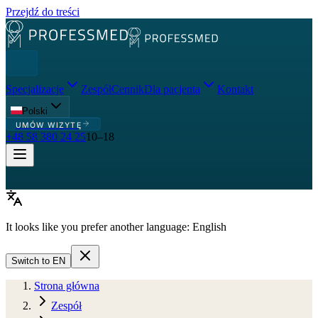
Przejdź do treści
Specjalizacje
Zespół
Cennik
Dla pacjenta
Kontakt
Polski
UMÓW WIZYTĘ
+48 58 380 24 25
10–18
It looks like you prefer another language:
English
Switch to
EN
Strona główna
Zespół