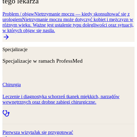
tego lekarza
Problem / objaw
Nietrzymanie moczu — kiedy skonsultować się z
urologiem
Nietrzymanie moczu może dotyczyć kobiet i mężczyzn w
różnym wieku. Ważne jest ustalenie typu dolegliwości oraz sytuacji,
w których objaw się nasila.
Specjalizacje
Specjalizacje w ramach ProfessMed
Chirurgia
Leczenie i diagnostyka schorzeń tkanek miękkich, narządów
wewnętrznych oraz drobne zabiegi chirurgiczne.
Pierwsza wizyta
Jak się przygotować