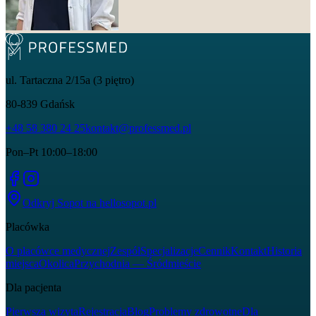
ul. Tartaczna 2/15a (3 piętro)
80-839
Gdańsk
+48 58 380 24 25
kontakt@professmed.pl
Pon–Pt 10:00–18:00
Odkryj Sopot na
hellosopot.pl
Placówka
O placówce medycznej
Zespół
Specjalizacje
Cennik
Kontakt
Historia
miejsca
Okolica
Przychodnia — Śródmieście
Dla pacjenta
Pierwsza wizyta
Rejestracja
Blog
Problemy zdrowotne
Dla