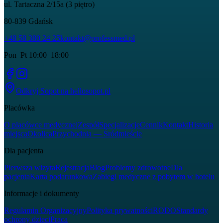
ul. Tartaczna 2/15a (3 piętro)
80-839
Gdańsk
+48 58 380 24 25
kontakt@professmed.pl
Pon–Pt 10:00–18:00
Odkryj Sopot na
hellosopot.pl
Placówka
O placówce medycznej
Zespół
Specjalizacje
Cennik
Kontakt
Historia
miejsca
Okolica
Przychodnia — Śródmieście
Dla pacjenta
Pierwsza wizyta
Rejestracja
Blog
Problemy zdrowotne
Dla
pacjenta
Karta podarunkowa
Zabiegi medyczne z pobytem w hotelu
Informacje i dokumenty
Regulamin Organizacyjny
Polityka prywatności
RODO
Standardy
ochrony dzieci
Praca