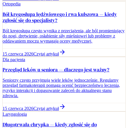
Ortopedia
Ból kręgosłupa lędźwiowego i rwa kulszowa — kiedy
zgłosić się do specjalisty?
Ból kręgosłupa często wynika z przeciążenia, ale ból promieniujący
do nogi, drętwienie, osłabienie siły mięśniowej lub problemy z
oddawaniem moczu wymagają oceny medycznej.
15 czerwca 2026
Czytaj artykuł
Dla pacjenta
Przegląd leków u seniora — dlaczego jest ważny?
Seniorzy często przyjmują wiele leków jednocześnie. Regularny
przegląd farmakoterapii pomaga ocenić bezpieczeństwo leczenia,
ryzyko interakcji i dopasowanie zaleceń do aktualnego stanu
zdrowia.
15 czerwca 2026
Czytaj artykuł
Laryngologia
Długotrwała chrypka — kiedy zgłosić się do