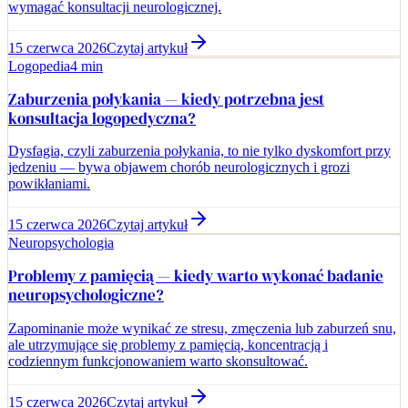
wymagać konsultacji neurologicznej.
15 czerwca 2026
Czytaj artykuł
Logopedia
4 min
Zaburzenia połykania — kiedy potrzebna jest
konsultacja logopedyczna?
Dysfagia, czyli zaburzenia połykania, to nie tylko dyskomfort przy
jedzeniu — bywa objawem chorób neurologicznych i grozi
powikłaniami.
15 czerwca 2026
Czytaj artykuł
Neuropsychologia
Problemy z pamięcią — kiedy warto wykonać badanie
neuropsychologiczne?
Zapominanie może wynikać ze stresu, zmęczenia lub zaburzeń snu,
ale utrzymujące się problemy z pamięcią, koncentracją i
codziennym funkcjonowaniem warto skonsultować.
15 czerwca 2026
Czytaj artykuł