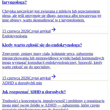
laryngologa?
Chrypka najczęściej jest związana z infekcją lub przeciążeniem
głosu, ale jeśli utrzymuje się długo, nawraca albo towarzyszą jej
inne objawy, warto skonsultować ją z laryngologiem.
15 czerwca 2026
Czytaj artykuł
Endokrynologia
Kiedy warto zgłosić się do endokrynologa?
Zmęczenie, zmiany masy ciała, kołatanie serca, zaburzenia
miesiączkowania lub nieprawidłowe wyniki badań hormonalnych
mogą wymagać konsultacji endokrynologicznej. Sprawdź, kiedy
warto zgłosić się do specjalisty.
15 czerwca 2026
Czytaj artykuł
ADHD u dorosłych
6 min
Jak rozpoznać ADHD u dorosłych?
Trudności z koncentracją, impulsywność i problemy z organizacją
mogą mieć swoje źródło w ADHD — zaburzeniu, które często
pozostaje niezdiagnozowane do dorosłości.