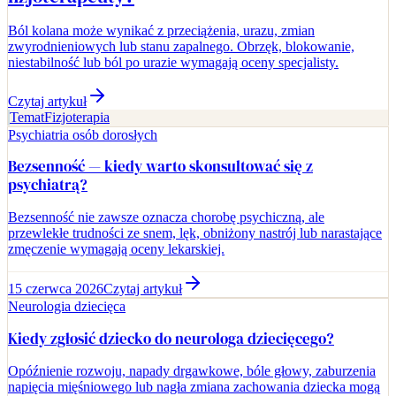
Ból kolana może wynikać z przeciążenia, urazu, zmian
zwyrodnieniowych lub stanu zapalnego. Obrzęk, blokowanie,
niestabilność lub ból po urazie wymagają oceny specjalisty.
Czytaj artykuł
Temat
Fizjoterapia
Psychiatria osób dorosłych
Bezsenność — kiedy warto skonsultować się z
psychiatrą?
Bezsenność nie zawsze oznacza chorobę psychiczną, ale
przewlekłe trudności ze snem, lęk, obniżony nastrój lub narastające
zmęczenie wymagają oceny lekarskiej.
15 czerwca 2026
Czytaj artykuł
Neurologia dziecięca
Kiedy zgłosić dziecko do neurologa dziecięcego?
Opóźnienie rozwoju, napady drgawkowe, bóle głowy, zaburzenia
napięcia mięśniowego lub nagła zmiana zachowania dziecka mogą