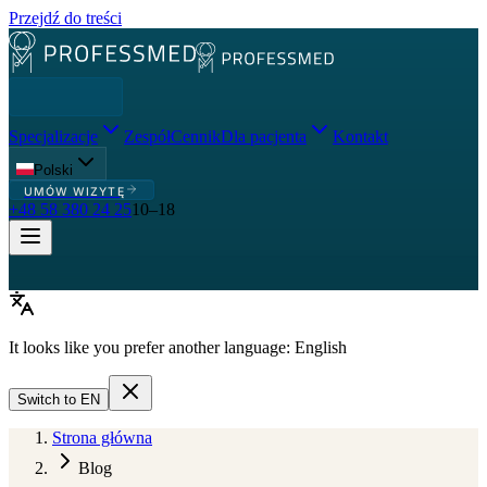
Przejdź do treści
Specjalizacje
Zespół
Cennik
Dla pacjenta
Kontakt
Polski
UMÓW WIZYTĘ
+48 58 380 24 25
10–18
It looks like you prefer another language:
English
Switch to
EN
Strona główna
Blog