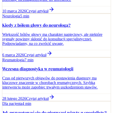
10 marca 2026
Czytaj artykuł
Neurologia
5 min
Kiedy z bólem głowy do neurologa?
Większość bólów głowy ma charakter napięciowy, ale niektóre
sygnały powinny skłonić do konsultacji specjalistycznej.
Podpowiadamy, na co zwrócić uwagę.
6 marca 2026
Czytaj artykuł
Reumatologia
7 min
Wczesna diagnostyka w reumatologii
Czas od pierwszych objawów do postawienia diagnozy ma
kluczowe znaczenie w chorobach reumatycznych. Szybka
interwencja może zapobiec trwałym uszkodzeniom stawów.
28 lutego 2026
Czytaj artykuł
Dla pacjenta
4 min
Jak przygotować się do pierwszej wizyty u specjalisty?