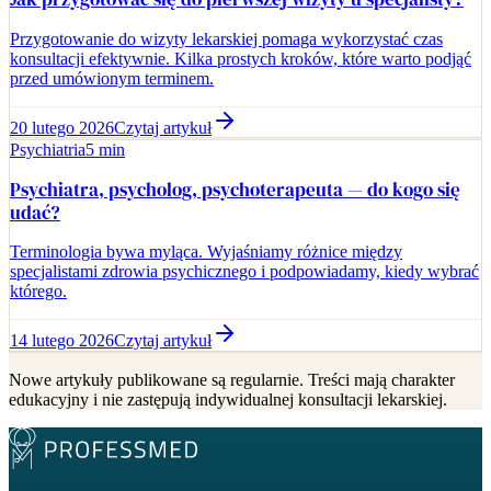
Przygotowanie do wizyty lekarskiej pomaga wykorzystać czas
konsultacji efektywnie. Kilka prostych kroków, które warto podjąć
przed umówionym terminem.
20 lutego 2026
Czytaj artykuł
Psychiatria
5 min
Psychiatra, psycholog, psychoterapeuta — do kogo się
udać?
Terminologia bywa myląca. Wyjaśniamy różnice między
specjalistami zdrowia psychicznego i podpowiadamy, kiedy wybrać
którego.
14 lutego 2026
Czytaj artykuł
Nowe artykuły publikowane są regularnie. Treści mają charakter
edukacyjny i nie zastępują indywidualnej konsultacji lekarskiej.