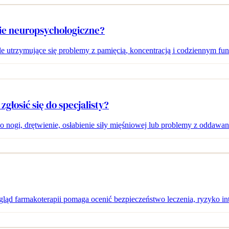
ie neuropsychologiczne?
le utrzymujące się problemy z pamięcią, koncentracją i codziennym f
głosić się do specjalisty?
 do nogi, drętwienie, osłabienie siły mięśniowej lub problemy z odd
gląd farmakoterapii pomaga ocenić bezpieczeństwo leczenia, ryzyko int