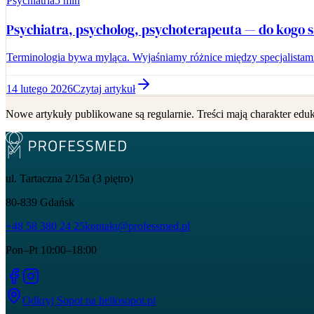
Psychiatria
5 min
Psychiatra, psycholog, psychoterapeuta — do kogo s
Terminologia bywa myląca. Wyjaśniamy różnice między specjalistam
14 lutego 2026
Czytaj artykuł
Nowe artykuły publikowane są regularnie. Treści mają charakter eduka
ul. Tartaczna 2/15a (3 piętro)
80-839
Gdańsk
+48 58 380 24 25
kontakt@professmed.pl
Pon–Pt 10:00–18:00
Odkryj Sopot na
hellosopot.pl