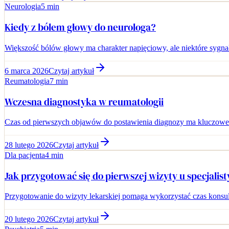
Neurologia
5 min
Kiedy z bólem głowy do neurologa?
Większość bólów głowy ma charakter napięciowy, ale niektóre sygna
6 marca 2026
Czytaj artykuł
Reumatologia
7 min
Wczesna diagnostyka w reumatologii
Czas od pierwszych objawów do postawienia diagnozy ma kluczowe
28 lutego 2026
Czytaj artykuł
Dla pacjenta
4 min
Jak przygotować się do pierwszej wizyty u specjalist
Przygotowanie do wizyty lekarskiej pomaga wykorzystać czas konsul
20 lutego 2026
Czytaj artykuł