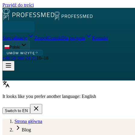
Przejdź do treści
Specjalizacje
Zespół
Cennik
Dla pacjenta
Kontakt
Polski
UMÓW WIZYTĘ
+48 58 380 24 25
10–18
It looks like you prefer another language:
English
Switch to
EN
Strona główna
Blog