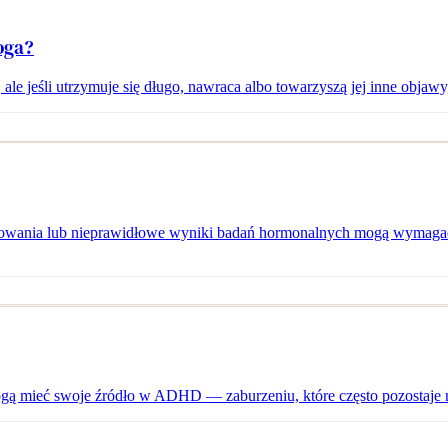
oga?
 ale jeśli utrzymuje się długo, nawraca albo towarzyszą jej inne objaw
zkowania lub nieprawidłowe wyniki badań hormonalnych mogą wymagać k
ogą mieć swoje źródło w ADHD — zaburzeniu, które często pozostaje 