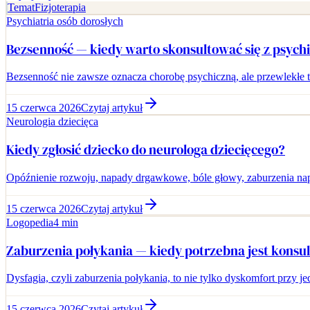
Temat
Fizjoterapia
Psychiatria osób dorosłych
Bezsenność — kiedy warto skonsultować się z psych
Bezsenność nie zawsze oznacza chorobę psychiczną, ale przewlekłe tr
15 czerwca 2026
Czytaj artykuł
Neurologia dziecięca
Kiedy zgłosić dziecko do neurologa dziecięcego?
Opóźnienie rozwoju, napady drgawkowe, bóle głowy, zaburzenia nap
15 czerwca 2026
Czytaj artykuł
Logopedia
4 min
Zaburzenia połykania — kiedy potrzebna jest konsu
Dysfagia, czyli zaburzenia połykania, to nie tylko dyskomfort przy
15 czerwca 2026
Czytaj artykuł