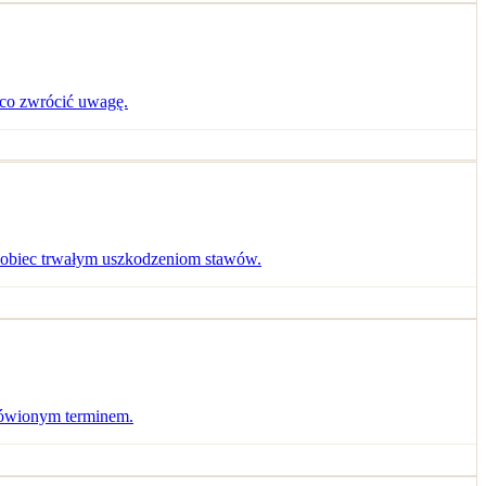
 co zwrócić uwagę.
pobiec trwałym uszkodzeniom stawów.
umówionym terminem.