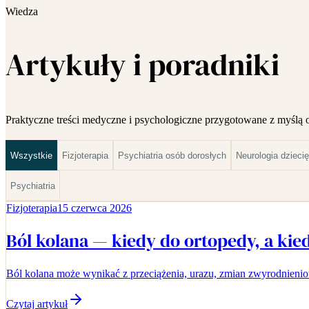
Wiedza
Artykuły i poradniki
Praktyczne treści medyczne i psychologiczne przygotowane z myślą 
Wszystkie
Fizjoterapia
Psychiatria osób dorosłych
Neurologia dzieci
Psychiatria
Fizjoterapia
15 czerwca 2026
Ból kolana — kiedy do ortopedy, a kied
Ból kolana może wynikać z przeciążenia, urazu, zmian zwyrodnieniow
Czytaj artykuł