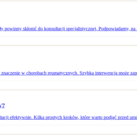
ły powinny skłonić do konsultacji specjalistycznej. Podpowiadamy, na
 znaczenie w chorobach reumatycznych. Szybka interwencja może za
y?
tacji efektywnie. Kilka prostych kroków, które warto podjąć przed 