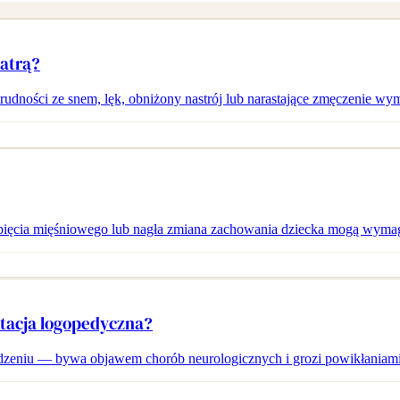
iatrą?
udności ze snem, lęk, obniżony nastrój lub narastające zmęczenie wym
ięcia mięśniowego lub nagła zmiana zachowania dziecka mogą wymaga
ltacja logopedyczna?
 jedzeniu — bywa objawem chorób neurologicznych i grozi powikłaniami