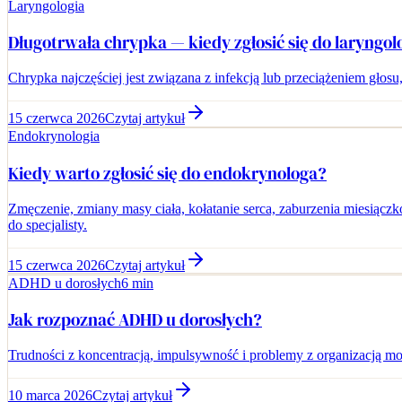
Laryngologia
Długotrwała chrypka — kiedy zgłosić się do laryngol
Chrypka najczęściej jest związana z infekcją lub przeciążeniem głosu,
15 czerwca 2026
Czytaj artykuł
Endokrynologia
Kiedy warto zgłosić się do endokrynologa?
Zmęczenie, zmiany masy ciała, kołatanie serca, zaburzenia miesiąc
do specjalisty.
15 czerwca 2026
Czytaj artykuł
ADHD u dorosłych
6 min
Jak rozpoznać ADHD u dorosłych?
Trudności z koncentracją, impulsywność i problemy z organizacją m
10 marca 2026
Czytaj artykuł