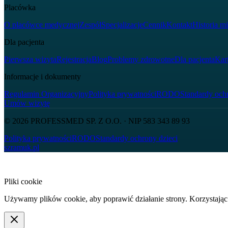
Placówka
O placówce medycznej
Zespół
Specjalizacje
Cennik
Kontakt
Historia mi
Dla pacjenta
Pierwsza wizyta
Rejestracja
Blog
Problemy zdrowotne
Dla pacjenta
Kar
Informacje i dokumenty
Regulamin Organizacyjny
Polityka prywatności
RODO
Standardy ochr
Umów wizytę
© 2026
PROFESSMED SP. Z O.O.
· NIP
583 343 89 93
Polityka prywatności
RODO
Standardy ochrony dzieci
szramuk.pl
Pliki cookie
Używamy plików cookie, aby poprawić działanie strony. Korzystając 