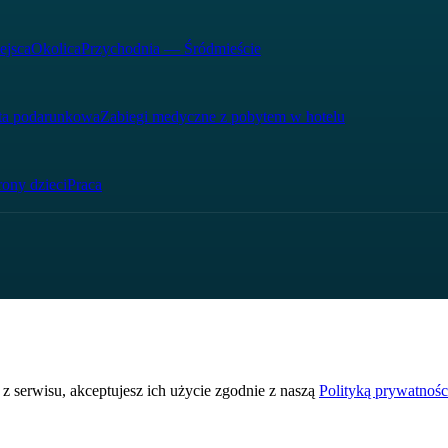
ejsca
Okolica
Przychodnia — Śródmieście
ta podarunkowa
Zabiegi medyczne z pobytem w hotelu
ony dzieci
Praca
z serwisu, akceptujesz ich użycie zgodnie z naszą
Polityką prywatnośc