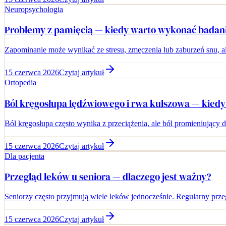
Neuropsychologia
Problemy z pamięcią — kiedy warto wykonać badan
Zapominanie może wynikać ze stresu, zmęczenia lub zaburzeń snu, a
15 czerwca 2026
Czytaj artykuł
Ortopedia
Ból kręgosłupa lędźwiowego i rwa kulszowa — kiedy z
Ból kręgosłupa często wynika z przeciążenia, ale ból promieniujący
15 czerwca 2026
Czytaj artykuł
Dla pacjenta
Przegląd leków u seniora — dlaczego jest ważny?
Seniorzy często przyjmują wiele leków jednocześnie. Regularny prze
15 czerwca 2026
Czytaj artykuł