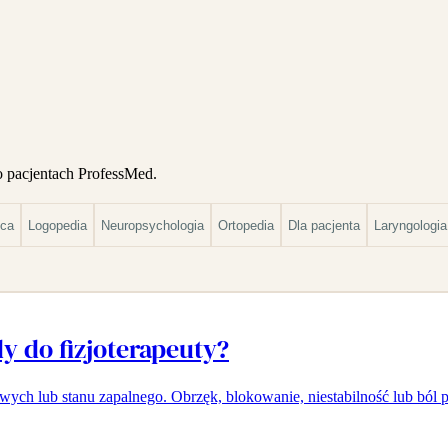
o pacjentach ProfessMed.
ęca
Logopedia
Neuropsychologia
Ortopedia
Dla pacjenta
Laryngologia
y do fizjoterapeuty?
ych lub stanu zapalnego. Obrzęk, blokowanie, niestabilność lub ból p