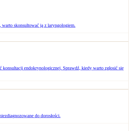
y, warto skonsultować ją z laryngologiem.
onsultacji endokrynologicznej. Sprawdź, kiedy warto zgłosić się
niezdiagnozowane do dorosłości.